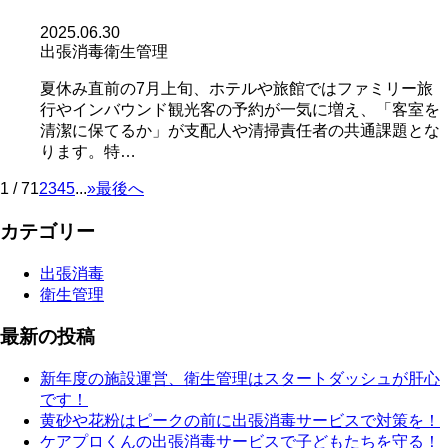
2025.06.30
出張消毒
衛生管理
夏休み直前の7月上旬、ホテルや旅館ではファミリー旅
行やインバウンド観光客の予約が一気に増え、「客室を
清潔に保てるか」が支配人や清掃責任者の共通課題とな
ります。特…
1 / 7
1
2
3
4
5
...
»
最後へ
カテゴリー
出張消毒
衛生管理
最新の投稿
新年度の施設運営、衛生管理はスタートダッシュが肝心
です！
黄砂や花粉はピークの前に出張消毒サービスで対策を！
ケアプロくんの出張消毒サービスで子どもたちを守る！