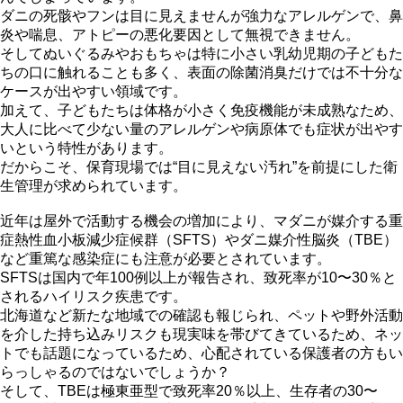
ダニの死骸やフンは目に見えませんが強力なアレルゲンで、鼻
炎や喘息、アトピーの悪化要因として無視できません。
そしてぬいぐるみやおもちゃは特に小さい乳幼児期の子どもた
ちの口に触れることも多く、表面の除菌消臭だけでは不十分な
ケースが出やすい領域です。
加えて、子どもたちは体格が小さく免疫機能が未成熟なため、
大人に比べて少ない量のアレルゲンや病原体でも症状が出やす
いという特性があります。
だからこそ、保育現場では“目に見えない汚れ”を前提にした衛
生管理が求められています。
近年は屋外で活動する機会の増加により、マダニが媒介する重
症熱性血小板減少症候群（SFTS）やダニ媒介性脳炎（TBE）
など重篤な感染症にも注意が必要とされています。
SFTSは国内で年100例以上が報告され、致死率が10〜30％と
されるハイリスク疾患です。
北海道など新たな地域での確認も報じられ、ペットや野外活動
を介した持ち込みリスクも現実味を帯びてきているため、ネッ
トでも話題になっているため、心配されている保護者の方もい
らっしゃるのではないでしょうか？
そして、TBEは極東亜型で致死率20％以上、生存者の30〜