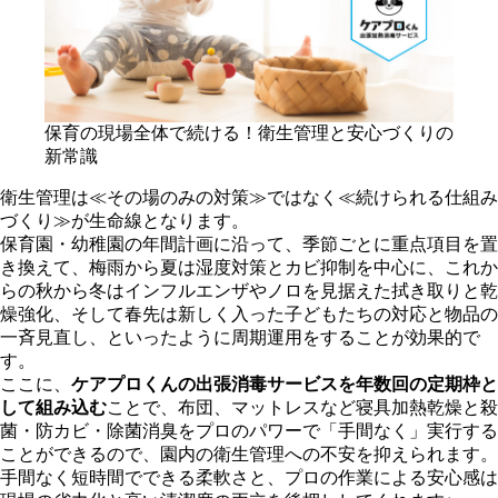
保育の現場全体で続ける！衛生管理と安心づくりの
新常識
衛生管理は≪その場のみの対策≫ではなく≪続けられる仕組み
づくり≫が生命線となります。
保育園・幼稚園の年間計画に沿って、季節ごとに重点項目を置
き換えて、梅雨から夏は湿度対策とカビ抑制を中心に、これか
らの秋から冬はインフルエンザやノロを見据えた拭き取りと乾
燥強化、そして春先は新しく入った子どもたちの対応と物品の
一斉見直し、といったように周期運用をすることが効果的で
す。
ここに、
ケアプロくんの出張消毒サービスを年数回の定期枠と
して組み込む
ことで、布団、マットレスなど寝具加熱乾燥と殺
菌・防カビ・除菌消臭をプロのパワーで「手間なく」実行する
ことができるので、園内の衛生管理への不安を抑えられます。
手間なく短時間でできる柔軟さと、プロの作業による安心感は