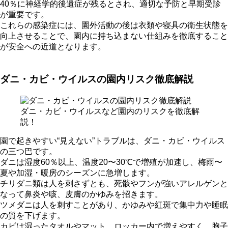
40％に神経学的後遺症が残るとされ、適切な予防と早期受診
が重要です。
これらの感染症には、園外活動の後は衣類や寝具の衛生状態を
向上させることで、園内に持ち込まない仕組みを徹底すること
が安全への近道となります。
ダニ・カビ・ウイルスの園内リスク徹底解説
ダニ・カビ・ウイルスなど園内のリスクを徹底解
説！
園で起きやすい“見えない”トラブルは、ダニ・カビ・ウイルス
の三つ巴です。
ダニは湿度60％以上、温度20〜30℃で増殖が加速し、梅雨〜
夏や加湿・暖房のシーズンに急増します。
チリダニ類は人を刺さずとも、死骸やフンが強いアレルゲンと
なって鼻炎や咳、皮膚のかゆみを招きます。
ツメダニは人を刺すことがあり、かゆみや紅斑で集中力や睡眠
の質を下げます。
カビは湿ったタオルやマット、ロッカー内で増えやすく、胞子