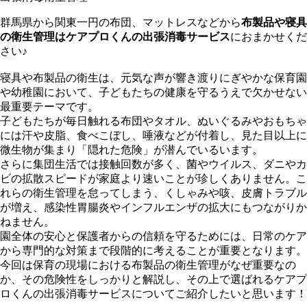
群馬県から関東一円の布団、マットレスなどから
布製品や寝具
の衛生管理はケアプロくんの出張消毒サービス
におまかせくだ
さい♪
寝具や布製品の衛生は、元気な声が響き渡りにぎやかな保育園
や幼稚園において、子どもたちの健康を守るうえで欠かせない
最重要テーマです。
子どもたちが毎日触れる布団やタオル、ぬいぐるみやおもちゃ
には汗や皮脂、食べこぼし、唾液などが付着し、見た目以上に
微生物が集まり「隠れた危険」が潜んでいるいます。
さらに集団生活では接触回数が多く、菌やウイルス、ダニやカ
ビの拡散スピードが家庭より速いことが珍しくありません。こ
れらの衛生管理を怠ってしまう、くしゃみや咳、皮膚トラブル
が増え、感染性胃腸炎やインフルエンザの拡大にもつながりか
ねません。
園全体の安心と保護者からの信頼を守るためには、日常のケア
から専門的な対策まで段階的に考えることが重要となります。
今回は保育の現場における布製品の衛生管理がなぜ重要なの
か、その危険性をしっかりと解説し、その上で選ばれるケアプ
ロくんの出張消毒サービスについてご紹介したいと思います！