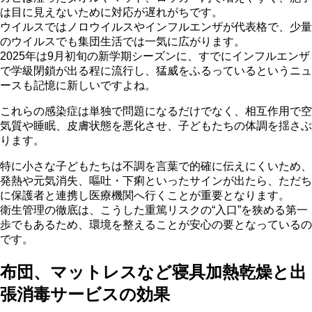
は目に見えないために対応が遅れがちです。
ウイルスではノロウイルスやインフルエンザが代表格で、少量
のウイルスでも集団生活では一気に広がります。
2025年は9月初旬の新学期シーズンに、すでにインフルエンザ
で学級閉鎖が出る程に流行し、猛威をふるっているというニュ
ースも記憶に新しいですよね。
これらの感染症は単独で問題になるだけでなく、相互作用で空
気質や睡眠、皮膚状態を悪化させ、子どもたちの体調を揺さぶ
ります。
特に小さな子どもたちは不調を言葉で的確に伝えにくいため、
発熱や元気消失、嘔吐・下痢といったサインが出たら、ただち
に保護者と連携し医療機関へ行くことが重要となります。
衛生管理の徹底は、こうした重篤リスクの“入口”を狭める第一
歩でもあるため、環境を整えることが安心の要となっているの
です。
布団、マットレスなど寝具加熱乾燥と出
張消毒サービスの効果