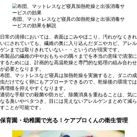
布団、マットレスなど寝具の加熱乾燥と出張消毒サ
ービスの効果を解説
日常の清掃においては、表面はごみやほこり、汚れがなくきれ
いにされていても、繊維の奥に入り込んだダニやカビ、アレル
ゲンまでは取りきれていない・・というのが現実です。
布製品の繊維の中やおもちゃの隅々までを本当の意味で清潔に
するためには、計画的な高温乾燥と専門的な処理の組み合わせ
が必要となります。
布団、マットレスなど寝具は加熱乾燥を実施すると、ダニの成
虫だけでなく卵にもアプローチできるので、乾燥後の環境では
再増殖を抑えやすくなります。
適切な手順での殺菌や防カビ、除菌消臭を重ねることは、気に
なる臭いやベタつき、目には見えないアレルゲンまとめて減ら
すことが可能です。
保育園・幼稚園で光る！ケアプロくんの衛生管理