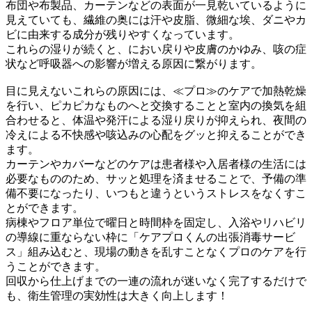
布団や布製品、カーテンなどの表面が一見乾いているように
見えていても、繊維の奥には汗や皮脂、微細な埃、ダニやカ
ビに由来する成分が残りやすくなっています。
これらの湿りが続くと、におい戻りや皮膚のかゆみ、咳の症
状など呼吸器への影響が増える原因に繋がります。
目に見えないこれらの原因には、≪プロ≫のケアで加熱乾燥
を行い、ピカピカなものへと交換することと室内の換気を組
合わせると、体温や発汗による湿り戻りが抑えられ、夜間の
冷えによる不快感や咳込みの心配をグッと抑えることができ
ます。
カーテンやカバーなどのケアは患者様や入居者様の生活には
必要なもののため、サッと処理を済ませることで、予備の準
備不要になったり、いつもと違うというストレスをなくすこ
とができます。
病棟やフロア単位で曜日と時間枠を固定し、入浴やリハビリ
の導線に重ならない枠に「ケアプロくんの出張消毒サービ
ス」組み込むと、現場の動きを乱すことなくプロのケアを行
うことができます。
回収から仕上げまでの一連の流れが迷いなく完了するだけで
も、衛生管理の実効性は大きく向上します！