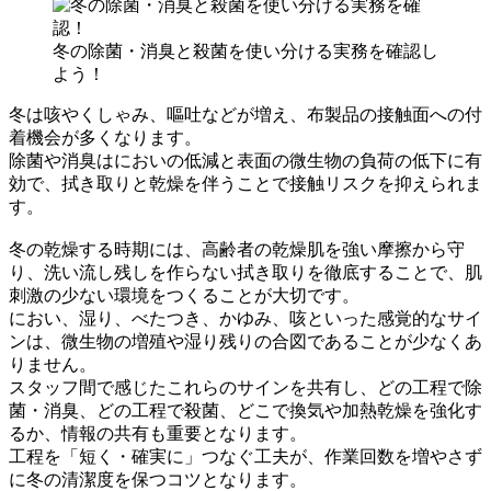
冬の除菌・消臭と殺菌を使い分ける実務を確認し
よう！
冬は咳やくしゃみ、嘔吐などが増え、布製品の接触面への付
着機会が多くなります。
除菌や消臭はにおいの低減と表面の微生物の負荷の低下に有
効で、拭き取りと乾燥を伴うことで接触リスクを抑えられま
す。
冬の乾燥する時期には、高齢者の乾燥肌を強い摩擦から守
り、洗い流し残しを作らない拭き取りを徹底することで、肌
刺激の少ない環境をつくることが大切です。
におい、湿り、べたつき、かゆみ、咳といった感覚的なサイ
ンは、微生物の増殖や湿り残りの合図であることが少なくあ
りません。
スタッフ間で感じたこれらのサインを共有し、どの工程で除
菌・消臭、どの工程で殺菌、どこで換気や加熱乾燥を強化す
るか、情報の共有も重要となります。
工程を「短く・確実に」つなぐ工夫が、作業回数を増やさず
に冬の清潔度を保つコツとなります。