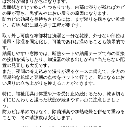
は水分が溜まりがちになります。
表面拭きだけで乾いたつもりでも、内部に湿りが残ればカビ
の芽が育ち、黒ずみやにおい戻りの原因になります。
防カビの効果を長持ちさせるには、まず湿りを残さない乾燥
と、布地内部に風を通す工程が要です。
取り外し可能な布部材は洗濯と十分な乾燥、外せない部位は
送風・除湿を固定化し、可能であれば温めることも効果的で
す。
結露しやすい窓際では、断熱シートや結露テープで布の直接
の接触を減らしたり、加湿器の吹き出しが布に当たらない配
置の見直しも大切です。
また、夜間の冷え込みで湿りが戻るケースに備えて、夕方の
簡易的な乾燥と翌朝の点検をセットで行うと、気になるにお
い戻りの立ち上がりを抑えることができます。
特に、福祉用具は体重や汗を受け止め続けるため、乾き切ら
ずにじんわりと湿った状態が続きやすい点に注意しましょ
う。
防カビは単独ではなく、除菌消臭や加熱乾燥と併せて重ねる
ことで、冬の清潔度は安定します。