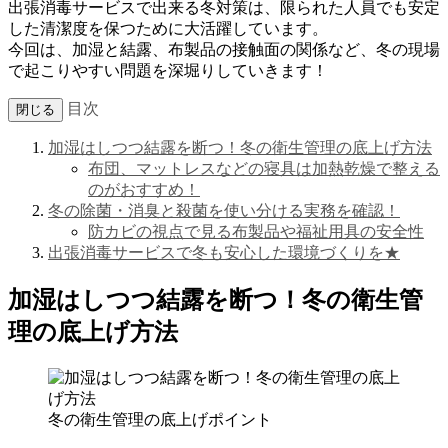
出張消毒サービスで出来る冬対策は、限られた人員でも安定
した清潔度を保つために大活躍しています。
今回は、加湿と結露、布製品の接触面の関係など、冬の現場
で起こりやすい問題を深堀りしていきます！
目次
閉じる
加湿はしつつ結露を断つ！冬の衛生管理の底上げ方法
布団、マットレスなどの寝具は加熱乾燥で整える
のがおすすめ！
冬の除菌・消臭と殺菌を使い分ける実務を確認！
防カビの視点で見る布製品や福祉用具の安全性
出張消毒サービスで冬も安心した環境づくりを★
加湿はしつつ結露を断つ！冬の衛生管
理の底上げ方法
冬の衛生管理の底上げポイント