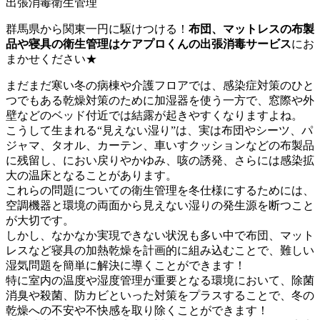
出張消毒
衛生管理
群馬県から関東一円に駆けつける！
布団、マットレスの布製
品や寝具の衛生管理はケアプロくんの出張消毒サービス
にお
まかせください★
まだまだ寒い冬の病棟や介護フロアでは、感染症対策のひと
つでもある乾燥対策のために加湿器を使う一方で、窓際や外
壁などのベッド付近では結露が起きやすくなりますよね。
こうして生まれる“見えない湿り”は、実は布団やシーツ、パ
ジャマ、タオル、カーテン、車いすクッションなどの布製品
に残留し、におい戻りやかゆみ、咳の誘発、さらには感染拡
大の温床となることがあります。
これらの問題についての衛生管理を冬仕様にするためには、
空調機器と環境の両面から見えない湿りの発生源を断つこと
が大切です。
しかし、なかなか実現できない状況も多い中で布団、マット
レスなど寝具の加熱乾燥を計画的に組み込むことで、難しい
湿気問題を簡単に解決に導くことができます！
特に室内の温度や湿度管理が重要となる環境において、除菌
消臭や殺菌、防カビといった対策をプラスすることで、冬の
乾燥への不安や不快感を取り除くことができます！