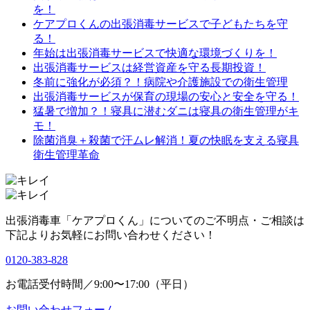
を！
ケアプロくんの出張消毒サービスで子どもたちを守
る！
年始は出張消毒サービスで快適な環境づくりを！
出張消毒サービスは経営資産を守る長期投資！
冬前に強化が必須？！病院や介護施設での衛生管理
出張消毒サービスが保育の現場の安心と安全を守る！
猛暑で増加？！寝具に潜むダニは寝具の衛生管理がキ
モ！
除菌消臭＋殺菌で汗ムレ解消！夏の快眠を支える寝具
衛生管理革命
出張消毒車「ケアプロくん」についてのご不明点・ご相談は
下記よりお気軽にお問い合わせください！
0120-383-828
お電話受付時間／9:00〜17:00（平日）
お問い合わせフォーム