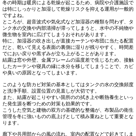
冬の時期は暖房による乾燥が起こるため、病院や介護施設で
は特にしっかりと加湿して乾燥リスクを抑える運用が一般的
ですよね。
ところが、超音波式や気化式など加湿器の種類を問わず、タ
ンク水の交換や内部清掃が滞ってしまうと、水中の不純物や
微生物を室内に広げてしまうおそれがあります。
特に、加湿器の吹き出しが直接カーテンや布団に当たる配置
だと、乾いて見える表面の裏側に湿りが残りやすく、時間差
でにおい戻りや黒ずみが立ち上がることがあります。
結露は窓や外壁、金属フレームの温度差で生じるため、接触
したカーテンや寝具の縁に水分を移してしまうことで、カビ
や臭いの原因となってしまいます。
このような防カビ対策の基本としてはタンクの水の交換頻度
と洗浄手順、設置位置の見直しが大切です。
また、結露が起こりやすい箇所のの拭き上や断熱養生といっ
た発生源を断つための対策も効果的です。
こうした空気と建物の双方の基礎的な整備が、布製品の衛生
管理を冬に強いものの底上げとして積み重ねとして重要とな
ります。
廊下や共用部からの風の流れ、室内の配置などで起きてしま