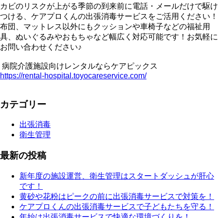
カビのリスクが上がる季節の到来前に電話・メールだけで駆け
つける、ケアプロくんの出張消毒サービスをご活用ください！
布団、マットレス以外にもクッションや車椅子などの福祉用
具、ぬいぐるみやおもちゃなど幅広く対応可能です！お気軽に
お問い合わせください♪
病院介護施設向けレンタルならケアピックス
https://rental-hospital.toyocareservice.com/
カテゴリー
出張消毒
衛生管理
最新の投稿
新年度の施設運営、衛生管理はスタートダッシュが肝心
です！
黄砂や花粉はピークの前に出張消毒サービスで対策を！
ケアプロくんの出張消毒サービスで子どもたちを守る！
年始は出張消毒サービスで快適な環境づくりを！