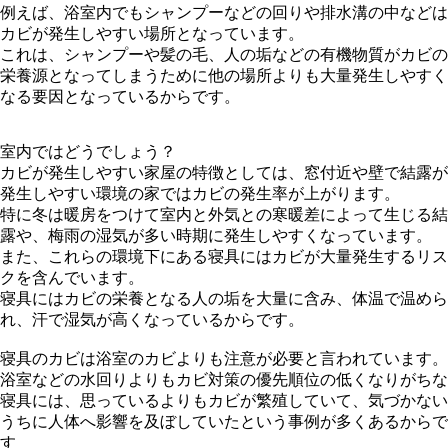
例えば、浴室内でもシャンプーなどの回りや排水溝の中などは
カビが発生しやすい場所となっています。
これは、シャンプーや髪の毛、人の垢などの有機物質がカビの
栄養源となってしまうために他の場所よりも大量発生しやすく
なる要因となっているからです。
室内ではどうでしょう？
カビが発生しやすい家屋の特徴としては、窓付近や壁で結露が
発生しやすい環境の家ではカビの発生率が上がります。
特に冬は暖房をつけて室内と外気との寒暖差によって生じる結
露や、梅雨の湿気が多い時期に発生しやすくなっています。
また、これらの環境下にある寝具にはカビが大量発生するリス
クを含んでいます。
寝具にはカビの栄養となる人の垢を大量に含み、体温で温めら
れ、汗で湿気が高くなっているからです。
寝具のカビは浴室のカビよりも注意が必要と言われています。
浴室などの水回りよりもカビ対策の優先順位の低くなりがちな
寝具には、思っているよりもカビが繁殖していて、気づかない
うちに人体へ影響を及ぼしていたという事例が多くあるからで
す