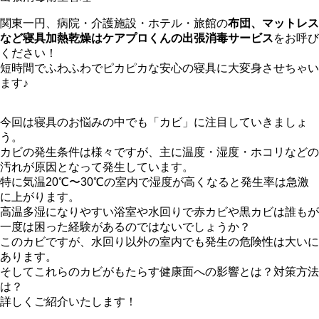
関東一円、病院・介護施設・ホテル・旅館の
布団、マットレス
など寝具加熱乾燥はケアプロくんの出張消毒サービス
をお呼び
ください！
短時間でふわふわでピカピカな安心の寝具に大変身させちゃい
ます♪
今回は寝具のお悩みの中でも「カビ」に注目していきましょ
う。
カビの発生条件は様々ですが、主に温度・湿度・ホコリなどの
汚れが原因となって発生しています。
特に気温20℃〜30℃の室内で湿度が高くなると発生率は急激
に上がります。
高温多湿になりやすい浴室や水回りで赤カビや黒カビは誰もが
一度は困った経験があるのではないでしょうか？
このカビですが、水回り以外の室内でも発生の危険性は大いに
あります。
そしてこれらのカビがもたらす健康面への影響とは？対策方法
は？
詳しくご紹介いたします！