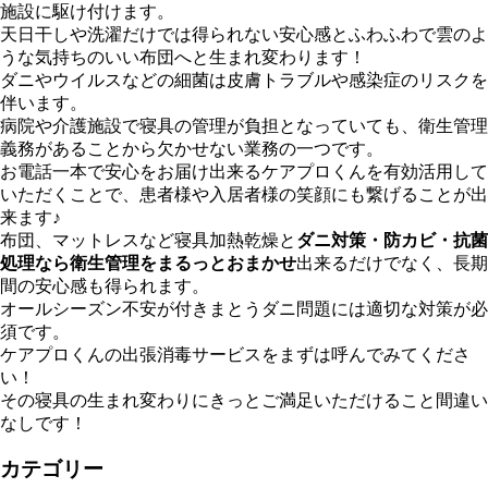
施設に駆け付けます。
天日干しや洗濯だけでは得られない安心感とふわふわで雲のよ
うな気持ちのいい布団へと生まれ変わります！
ダニやウイルスなどの細菌は皮膚トラブルや感染症のリスクを
伴います。
病院や介護施設で寝具の管理が負担となっていても、衛生管理
義務があることから欠かせない業務の一つです。
お電話一本で安心をお届け出来るケアプロくんを有効活用して
いただくことで、患者様や入居者様の笑顔にも繋げることが出
来ます♪
布団、マットレスなど寝具加熱乾燥と
ダニ対策・防カビ・抗菌
処理なら衛生管理をまるっとおまかせ
出来るだけでなく、長期
間の安心感も得られます。
オールシーズン不安が付きまとうダニ問題には適切な対策が必
須です。
ケアプロくんの出張消毒サービスをまずは呼んでみてくださ
い！
その寝具の生まれ変わりにきっとご満足いただけること間違い
なしです！
カテゴリー