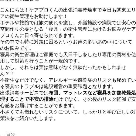
こんにちは！ケアプロくんの出張消毒乾燥車で今日も関東エリ
アの衛生管理をお助けします！
ホテルや旅館では旅の疲れを癒し、介護施設や病院では安心の
空間作りの要となる「寝具」の衛生管理におけるお悩みがケア
プロくんに日々寄せられてきます。
その中でも特に対策に困るというお声の多いあの○○について
のお悩みです。
寝具の衛生管理はご家庭でも天日干しをしたり専用の商材を使
用して対策を行うことが一般的です。
しかし、それらは実は意味がなく無駄だったかもしれませ
ん？！
不衛生なだけでなく、アレルギーや感染症のリスクも秘めてい
る寝具のトラブルは施設運営の重要課題となります。
出張消毒サービスでは
布団、マットレスなど寝具を加熱乾燥処
理することで不安の排除
だけでなく、その後のリスク軽減で安
心感をお届けすることができます。
小さくても侮れないリスクについて、しっかりと学び正しい対
策法をご紹介いたします。
目次