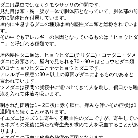
ダニは昆虫ではなくクモやサソリの仲間です。
見た目は頭・胸・腹が一体で胴体部となっていて、胴体部の前
方に顎体部が付属しています。
屋内に生息するダニの種類は屋内塵性ダニ類と総称されていま
す。
その中でもアレルギーの原因となっているものは「ヒョウヒダ
ニ」と呼ばれる種類です。
屋内塵性ダニ類は、ヒョウヒダニ(チリダニ)・コナダニ・ツメ
ダニに分類され、屋内で見られる70～90％はヒョウヒダニ類
のコナヒョウヒダニとヤケヒョウヒダニです。
アレルギー疾患の80％以上の原因がダニによるものであると
言われています。
ツメダニは夜間の就寝中に這い出てきて人を刺し、傷口から唾
液を入れて体液を吸います。
刺された箇所は1～2日後に赤く腫れ、痒みを伴いその症状は1
週間ほど続くことがあります。
イエダニはネズミに寄生する吸血性のダニですが、寄生してい
るネズミの死後に新たな寄生先を求めて人を吸血することがあ
ります。
イエダニの吸血は皮膚炎発症の原因となります。