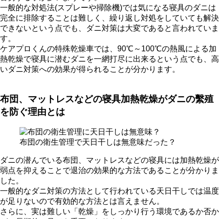
一般的な対処法(スプレーや掃除機)では気になる寝具のダニは
完全に排除することは難しく、繰り返し対処をしていても解決
できないという点でも、ダニ対策は大変であると言われていま
す。
ケアプロくんの特殊乾燥車では、90℃～100℃の熱風による加
熱乾燥で寝具に潜むダニを一網打尽に出来るという点でも、高
いダニ対策への効果が得られることが分かります。
布団、マットレスなどの寝具加熱乾燥がダニの繫殖
を防ぐ理由とは
布団の衛生管理で天日干しは無意味だった？
ダニの潜んでいる布団、マットレスなどの寝具には加熱乾燥が
弱点を抑えることで退治の効果的な方法であることが分かりま
した。
一般的なダニ対策の方法として行われている天日干しでは温度
が足りないので有効的な方法とは言えません。
さらに、実は難しい「乾燥」をしっかり行う環境であるか否か