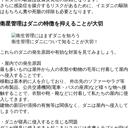
さらに感染症を媒介するリスクがあるために、イエダニの駆除
はもちろん糞や死骸の排除も必要となります。
衛星管理はダニの特徴を抑えることが大切
衛生管理にダニについて知ることが大切！
これらのダニの発生原因や有効な対策を見てみましょう。
・屋内での発生原因
最も多いものは屋外から人の衣類や動物の毛等に付着して屋内
へ侵入することです。
移動は基本的に人を介しており、 外出先のソファーやラグ等
の布製品、公共交通機関(電車・バスの座席)など様々な物へ接
触することで、衣類や鞄・靴などに付着して私たちの屋内に侵
入してきます。
建物の新旧や清掃の有無等は関係なく、ダニは屋内へ侵入して
しまうのです。
・ダニが寝具に侵入すると生じる問題
ダニが寝具に侵入すると起こるリスクには皮膚トラブルが挙げ