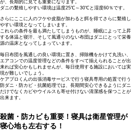
が、長期的に見ても重要になります。
ダニの繫殖しやすい環境は温度25℃～30℃と湿度60％です。
さらにここに人のフケや皮脂が加わると餌を得てさらに繫殖し
やすい環境となってしまいます。
これらの条件を最も満たしてしまうものが、睡眠によって上昇
する体温と寝汗、そして風通りのない布団はダニにとって栄養
源の温床となってしまっています。
毎日布団を風通しの良い環境に置き、掃除機をかけて丸洗い、
エアコンでの温度管理などの条件をすべて揃えられることが出
来れば安心かもしれませんが、毎日使用する施設においては実
現が難しいでしょう。
ケアプロくんの出張消毒サービスで行う寝具専用の処置で行う
防ダニ・防カビ・抗菌処理では、長期間安心できるようにダニ
だけでなくカビやウイルスも寄せ付けない清潔感を保つことが
出来ます。
殺菌・防カビも重要！寝具は衛星管理が
寝心地も左右する！