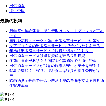
出張消毒
衛生管理
最新の投稿
新年度の施設運営、衛生管理はスタートダッシュが肝心
です！
黄砂や花粉はピークの前に出張消毒サービスで対策を！
ケアプロくんの出張消毒サービスで子どもたちを守る！
年始は出張消毒サービスで快適な環境づくりを！
出張消毒サービスは経営資産を守る長期投資！
冬前に強化が必須？！病院や介護施設での衛生管理
出張消毒サービスが保育の現場の安心と安全を守る！
猛暑で増加？！寝具に潜むダニは寝具の衛生管理がキ
モ！
除菌消臭＋殺菌で汗ムレ解消！夏の快眠を支える寝具衛
生管理革命